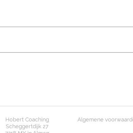
OVER MIJ
MIJN OPLOSSING
BLOG
CO
Hobert Coaching
Algemene voorwaard
Scheggertdijk 27