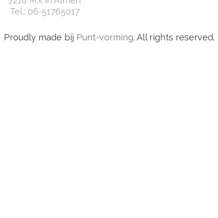
7218 MX in Almen
Tel.:
06-51765017
Proudly made bij
Punt-vorming
. All rights reserved.