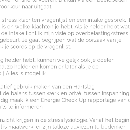
oorkeur naar uitgaat.
 stress klachten vragenlijst en een intake gesprek. I
e is en welke klachten je hebt. Als je helder hebt wa
 de intake licht ik mijn visie op overbelasting/stress
ein gebeurt. Je gaat begrijpen wat de oorzaak van je
k je scores op de vragenlijst.
ng helder hebt, kunnen we gelijk ook je doelen
aal zo helder en komen er later als je de
. Alles is mogelijk.
cultatief gebruik maken van een Hartslag
t de balans tussen werk en privé, tussen inspanning
odig maak ik een Energie Check Up rapportage van 
rts te informeren.
inzicht krijgen in de stressfysiologie. Vanaf het begin
l is maatwerk, er zijn talloze adviezen te bedenken