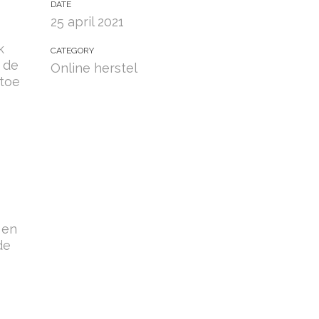
DATE
25 april 2021
k
CATEGORY
t de
Online herstel
 toe
 en
de