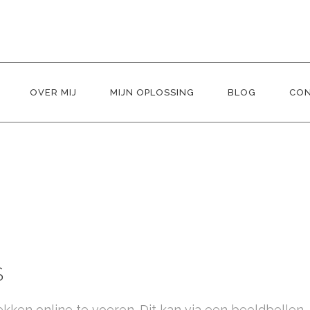
OVER MIJ
MIJN OPLOSSING
BLOG
CO
S
prekken online te voeren. Dit kan via een beeldbellen