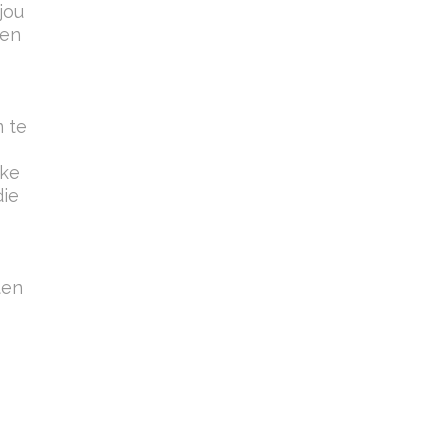
jou
sen
 te
lke
die
ten