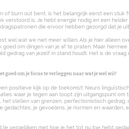
en of burn out bent, is het belangrijk eerst een stuk
 verstoord is. Je hebt energie nodig en een helder
dragspatronen die ervoor hebben gezorgd dat je uit
t wel wat we niet meer willen. Als je hier alleen ov
ook goed om dingen van je af te praten.
Maar hiermee 
d gedrag van jezelf in stand houdt. Het is de vraag 
t goed om je focus te verleggen naar wat je wel wil!
een positieve kijk op de toekomst! Neuro linguïstisc
uaties waar je tegen aan loopt zijn uitgangspunt om 
, het stellen van grenzen, perfectionistisch gedrag
 je gedachtes, je gevoelens, je normen en waarden, en
e vergelijken met hoe je het tot nu toe hebt gedaa